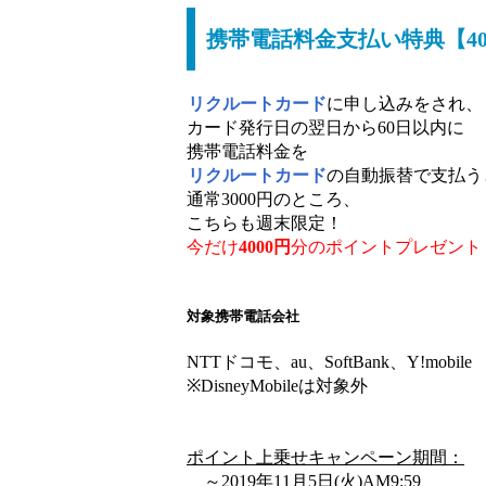
携帯電話料金支払い特典【40
リクルートカード
に申し込みをされ、
カード発行日の翌日から60日以内に
携帯電話料金を
リクルートカード
の自動振替で支払う
通常3000円のところ、
こちらも週末限定！
今だけ
4000円
分のポイントプレゼント
対象携帯電話会社
NTTドコモ、au、SoftBank、Y!mobile
※DisneyMobileは対象外
ポイント上乗せキャンペーン期間：
～2019年11月5日(火)AM9:59