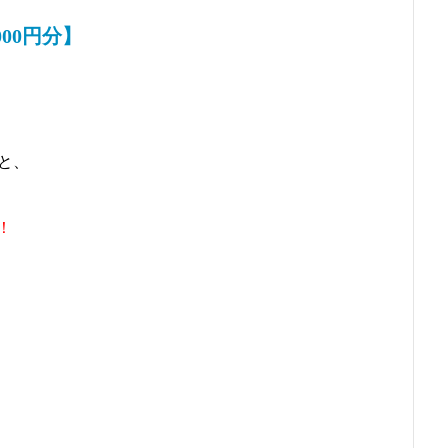
00円分】
と、
！