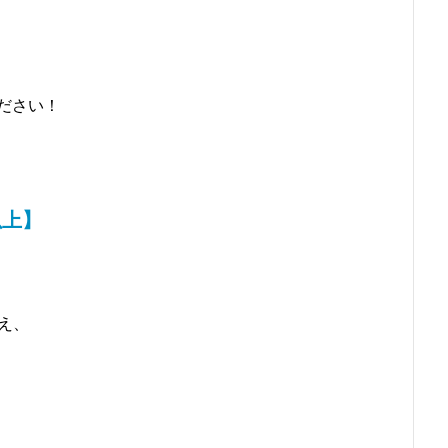
ださい！
以上】
え、