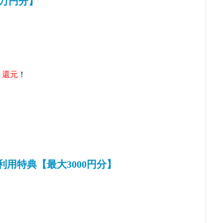
2万円分】
ト還元
！
利用特典【最大3000円分】