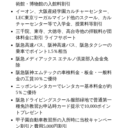
術館・博物館の入館料割引
イーオン、大阪産経学園カルチャーセンター、
LEC東京リーガルマインド他のスクール、カル
チャーセンター等で入学金、授業料等割引
三千院、東寺、大徳寺、高台寺他の拝観料が団
体料金に割引 ライフサポート
阪急高速バス、阪神高速バス、阪急タクシーの
乗車でポイント1.5％相当
阪急メディアックス エテルノ倶楽部入会金免
除
阪急阪神エムテックの車検料金・板金・一般料
金の工賃10％ご優待
ニッポンレンタカーでレンタカー基本料金が約
5％ご優待
阪急ドライビングスクール服部緑地で普通第一
種免許教習お申込時カード提示で10,000ポイン
トプレゼント
甲子園自動車教習所の入所時に当校キャンペー
ン割引と費用5,000円割引