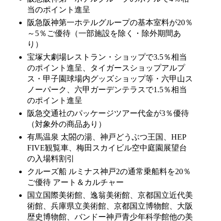
当のポイント進呈
阪急阪神第一ホテルグループの基本室料が20％
～5％ご優待（一部施設を除く・除外期間あ
り）
宝塚大劇場レストラン・ショップで3.5％相当
のポイント進呈、タイガースショップアルプ
ス・甲子園球場内グッズショップ等・六甲山ス
ノーパーク、六甲ガーデンテラスで1.5％相当
のポイント進呈
阪急交通社のパッケージツアー代金が3％優待
（対象外の商品あり）
有馬温泉 太閤の湯、神戸どうぶつ王国、HEP
FIVE観覧車、梅田スカイビル空中庭園展望台
の入場料割引
クルーズ船 ルミナス神戸2の通常乗船料を20％
ご優待 アート＆カルチャー
国立国際美術館、逸翁美術館、京都国立近代美
術館、兵庫県立美術館、京都国立博物館、大阪
歴史博物館、バンドー神戸青少年科学館他の美