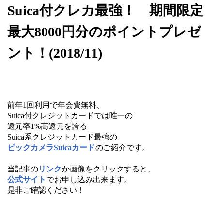
Suica付クレカ最強！ 期間限定
最大8000円分のポイントプレゼ
ント！(2018/11)
前年1回利用で年会費無料、
Suica付クレジットカードでは唯一の
還元率1%高還元を誇る
Suica系クレジットカード最強の
ビックカメラSuicaカード
のご紹介です。
当記事の
リンク
か画像をクリックすると、
公式サイト
でお申し込み出来ます。
是非ご確認ください！