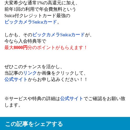
大変希少な通常1%の高還元に加え、
前年1回の利用で年会費無料という
Suica付クレジットカード最強の
ビックカメラSuicaカード
。
しかも、その
ビックカメラSuicaカード
が、
今なら入会特典等で
最大
8000円
分の
ポイントがもらえます！
ぜひこのチャンスを活かし、
当記事の
リンク
か画像をクリックして、
公式サイト
からお申し込みください！！
※サービスや特典の詳細は
公式サイト
でご確認をお願い致
します。
この記事をシェアする