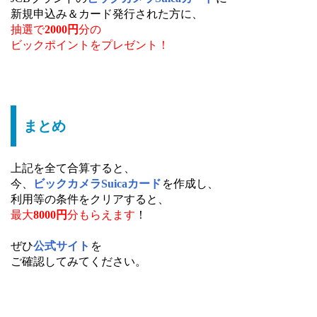
新規申込み＆カード発行された方に、
抽選で
2000円
分の
ビックポイントをプレゼント！
まとめ
上記を全て合算すると、
今、
ビックカメラSuicaカード
を作成し、
利用等の条件をクリアすると、
最大
8000円
分もらえます
！
ぜひ
公式サイト
を
ご確認してみてください。