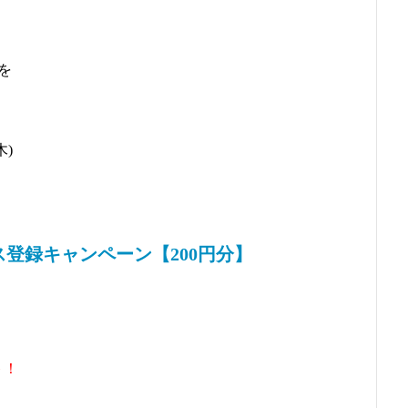
を
！
木)
ービス登録キャンペーン【200円分】
ト！