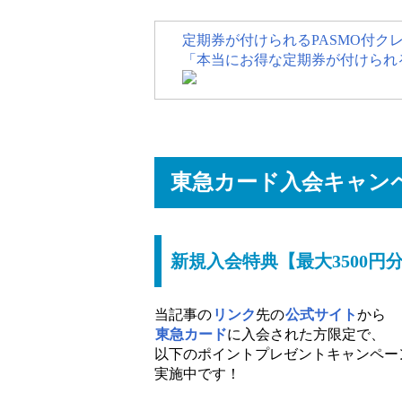
あ
定期券が付けられるPASMO付
「本当にお得な定期券が付けられる
東急カード入会キャン
新規入会特典【最大3500円
当記事の
リンク
先の
公式サイト
から
東急カード
に入会された方限定で、
以下のポイントプレゼントキャンペー
実施中です！