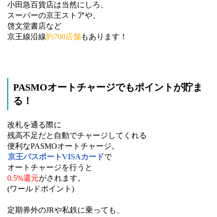
小田急百貨店は当然にしろ、
スーパーの京王ストアや、
啓文堂書店など
京王線沿線
約700店舗
もあります！
PASMOオートチャージでもポイントが貯ま
る！
改札を通る際に
残高不足だと自動でチャージしてくれる
便利なPASMOオートチャージ。
京王パスポートVISAカード
で
オートチャージを行うと
0.5%還元
がされます。
(ワールドポイント)
定期券外のJRや私鉄に乗っても、