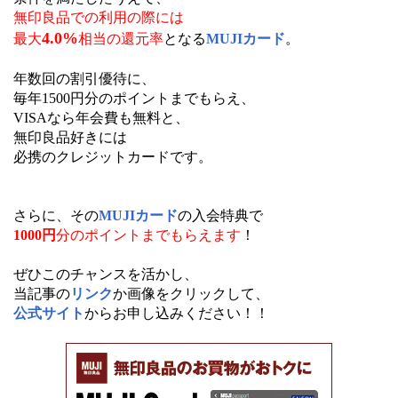
無印良品での利用の際には
4.0%
最大
相当の還元率
となる
MUJIカード
。
年数回の割引優待に、
毎年1500円分のポイントまでもらえ、
VISAなら年会費も無料と、
無印良品好きには
必携のクレジットカードです。
さらに、その
MUJIカード
の入会特典で
1000円
分のポイントまでもらえます
！
ぜひこのチャンスを活かし、
当記事の
リンク
か画像をクリックして、
公式サイト
からお申し込みください！！