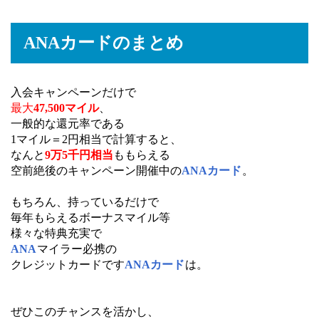
ANAカードのまとめ
入会キャンペーンだけで
最大
47,500マイル
、
一般的な還元率である
1マイル＝2円相当で計算すると、
なんと
9万5千円相当
ももらえる
空前絶後のキャンペーン開催中の
ANAカード
。
もちろん、持っているだけで
毎年もらえるボーナスマイル等
様々な特典充実で
ANA
マイラー必携の
クレジットカードです
ANAカード
は。
ぜひこのチャンスを活かし、