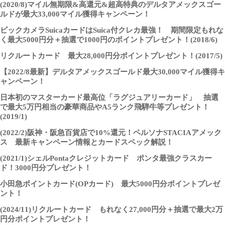
(2020/8)マイル無期限&高還元&超高特典のデルタアメックスゴー
ルドが最大33,000マイル獲得キャンペーン！
ビックカメラSuicaカードはSuica付クレカ最強！ 期間限定もれな
く最大5000円分＋抽選で1000円のポイントプレゼント！(2018/6)
リクルートカード 最大28,000円分ポイントプレゼント！(2017/5)
【2022/8最新】デルタアメックスゴールド最大30,000マイル獲得キ
ャンペーン！
日本初のマスターカード最高位「ラグジュアリーカード」 抽選
で最大5万円相当の豪華商品やA5ランク飛騨牛等プレゼント！
(2019/1)
(2022/2)阪神・阪急百貨店で10%還元！ペルソナSTACIAアメック
ス 最新キャンペーン情報とカードスペック解説！
(2021/1)シェルPontaクレジットカード ポンタ最強クラスカー
ド！3000円分プレゼント！
小田急ポイントカード(OPカード) 最大5000円分ポイントプレゼ
ント！
(2024/11)リクルートカード もれなく27,000円分＋抽選で最大2万
円分ポイントプレゼント！