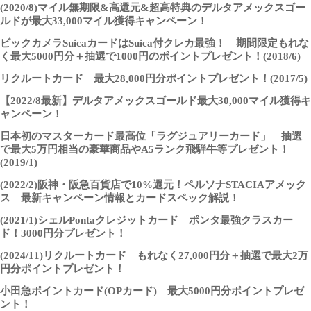
(2020/8)マイル無期限&高還元&超高特典のデルタアメックスゴー
ルドが最大33,000マイル獲得キャンペーン！
ビックカメラSuicaカードはSuica付クレカ最強！ 期間限定もれな
く最大5000円分＋抽選で1000円のポイントプレゼント！(2018/6)
リクルートカード 最大28,000円分ポイントプレゼント！(2017/5)
【2022/8最新】デルタアメックスゴールド最大30,000マイル獲得キ
ャンペーン！
日本初のマスターカード最高位「ラグジュアリーカード」 抽選
で最大5万円相当の豪華商品やA5ランク飛騨牛等プレゼント！
(2019/1)
(2022/2)阪神・阪急百貨店で10%還元！ペルソナSTACIAアメック
ス 最新キャンペーン情報とカードスペック解説！
(2021/1)シェルPontaクレジットカード ポンタ最強クラスカー
ド！3000円分プレゼント！
(2024/11)リクルートカード もれなく27,000円分＋抽選で最大2万
円分ポイントプレゼント！
小田急ポイントカード(OPカード) 最大5000円分ポイントプレゼ
ント！